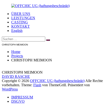
Zum
Inhalt
ÜBER UNS
springen
OFFCHIC
Agentur
LEISTUNGEN
UG
–
CASTING
(haftungsbeschränkt)
Scouting
KONTAKT
–
English
Fotoproduktion
Suche
–
Suchen
nach:
Creative
CHRISTOPH MEIMOON
–
Modelcasting
Home
Projects
CHRISTOPH MEIMOON
CHRISTOPH MEIMOON
Beitragsnavigation
DAVID RASCHE
Copyright © 2026
OFFCHIC UG (haftungsbeschränkt)
Alle Rechte
vorbehalten. Theme:
Flash
von ThemeGrill. Präsentiert von
WordPress
IMPRESSUM
DSGVO