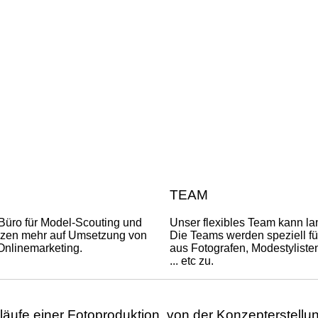
TEAM
Büro für Model-Scouting und
Unser flexibles Team kann la
enzen mehr auf Umsetzung von
Die Teams werden speziell fü
 Onlinemarketing.
aus Fotografen, Modestylisten
... etc zu.
äufe einer Fotoproduktion, von der Konzepterstell