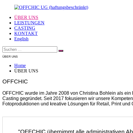
Zum
Inhalt
ÜBER UNS
springen
OFFCHIC
Agentur
LEISTUNGEN
UG
–
CASTING
(haftungsbeschränkt)
Scouting
KONTAKT
–
English
Fotoproduktion
Suche
–
Suchen
nach:
Creative
ÜBER UNS
–
Modelcasting
Home
ÜBER UNS
OFFCHIC
OFFCHIC wurde im Jahre 2008 von Christina Bohlein als ein 
Casting gegründet. Seit 2017 fokusieren wir unsere Kompet
Fotoproduktionen und kreative Lösungen für Retail, Print und
"OFFCHIC übernimmt alle administrativen Abl