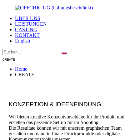
Zum
Inhalt
ÜBER UNS
springen
OFFCHIC
Agentur
LEISTUNGEN
UG
–
CASTING
(haftungsbeschränkt)
Scouting
KONTAKT
–
English
Fotoproduktion
Suche
–
Suchen
nach:
Creative
CREATE
–
Modelcasting
Home
CREATE
KONZEPTION & IDEENFINDUNG
Wir bieten kreative Konzeptvorschläge für ihr Produkt und
erstellen das passende Set-up für ihr Shooting.
Die Resultate können wir mit unserem graphischen Team
gestalten und dann in finale Druckprodukte oder digitale
Kommunkationstools umsetzen.