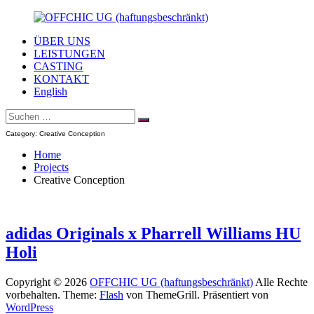
Zum
Inhalt
ÜBER UNS
springen
OFFCHIC
Agentur
LEISTUNGEN
UG
–
CASTING
(haftungsbeschränkt)
Scouting
KONTAKT
–
English
Fotoproduktion
Suche
–
Suchen
nach:
Creative
Category:
Creative Conception
–
Modelcasting
Home
Projects
Creative Conception
adidas Originals x Pharrell Williams HU
Holi
Copyright © 2026
OFFCHIC UG (haftungsbeschränkt)
Alle Rechte
vorbehalten. Theme:
Flash
von ThemeGrill. Präsentiert von
WordPress