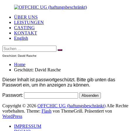
Zum
Inhalt
ÜBER UNS
springen
OFFCHIC
Agentur
LEISTUNGEN
UG
–
CASTING
(haftungsbeschränkt)
Scouting
KONTAKT
–
English
Fotoproduktion
Suche
–
Suchen
nach:
Creative
Geschützt: David Rasche
–
Modelcasting
Home
Geschützt: David Rasche
Dieser Inhalt ist passwortgeschützt. Bitte gib unten das
Passwort ein, um ihn anzeigen zu können.
Passwort:
Copyright © 2026
OFFCHIC UG (haftungsbeschränkt)
Alle Rechte
vorbehalten. Theme:
Flash
von ThemeGrill. Präsentiert von
WordPress
IMPRESSUM